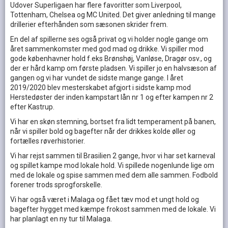
Udover Superligaen har flere favoritter som Liverpool,
Tottenham, Chelsea og MC United. Det giver anledning til mange
drillerier efterhånden som sæsonen skrider frem.
En del af spillerne ses også privat og vi holder nogle gange om
året sammenkomster med god mad og drikke. Vi spiller mod
gode københavner hold f.eks Brønshøj, Vanløse, Dragør osv., og
der er hård kamp om første pladsen. Vi spiller jo en halvsæson af
gangen og vi har vundet de sidste mange gange. I året
2019/2020 blev mesterskabet afgjort i sidste kamp mod
Herstedøster der inden kampstart lån nr 1 og efter kampen nr 2
efter Kastrup.
Vi har en skøn stemning, bortset fra lidt temperament på banen,
når vi spiller bold og bagefter når der drikkes kolde øller og
fortælles røverhistorier.
Vi har rejst sammen til Brasilien 2 gange, hvor vi har set karneval
og spillet kampe mod lokale hold. Vi spillede nogenlunde lige om
med de lokale og spise sammen med dem alle sammen. Fodbold
forener trods sprogforskelle.
Vi har også været i Malaga og fået tæv mod et ungt hold og
bagefter hygget med kæmpe frokost sammen med de lokale. Vi
har planlagt en ny tur til Malaga.