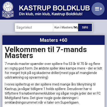
Kun i Masters/Supermasters
Masters +60
Velkommen til 7-mands
Masters
7 mands master spænder over spillere fra 53 år til 70 år og flere
er i rigtig god form. De ældste spiller ikke kampe mere - der er lidt
for meget tryk på og skaderne driller(mest pga af manglende
udstrækning og opvarmning)
I vores spillertrup er der spillere med mange års tilknytning til
Kastrup, ja sågar tidligere 1 holds spillere. Derudover har vi
tilflyttere fra københavnerklubber og sågar nogle jyder der er FC
Midtjylland fans. Det giver nogle gode dønninger i
omklædningsrummet når vi taler om Superligaen.