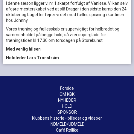
I denne sæson ligger vi nr 1 skarpt forfulgt af Vanløse. Vi kan selv
afgøre mesterskabet ved at slå Dragør i den sidste kamp den 24.
oktober og bagefter fejrer vi det med fælles spisning i kantinen
hos Johnny.
Vores træning og fællesskab er supervigtigt for helbredet og
sammenholdet på begge hold, så vi er superglade for
træningstiden kl 17.30 om torsdagen på Storekunst.
Med venlig hilsen
Holdleder Lars Tronstrøm
Forside
OM KBK
NYHEDER
HOLD
SPONSOR
Klubbens historie - billeder og videoer
INDMELD/UDMELD
Café Røllike