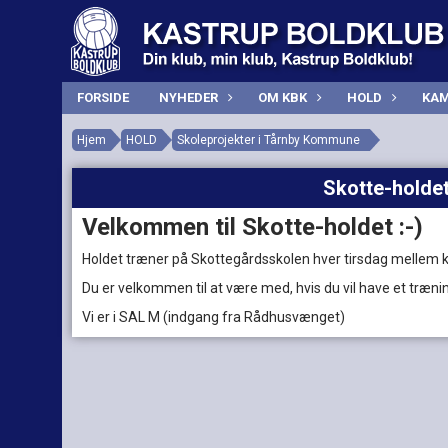
FORSIDE
NYHEDER
OM KBK
HOLD
KAM
Hjem
HOLD
Skoleprojekter i Tårnby Kommune
Skotte-holdet
Velkommen til Skotte-holdet :-)
Holdet træner på Skottegårdsskolen hver tirsdag mellem kl
Du er velkommen til at være med, hvis du vil have et træni
Vi er i SAL M (indgang fra Rådhusvænget)