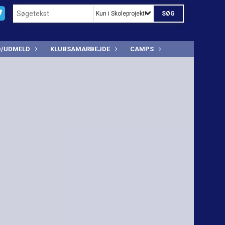
Kun i Skoleprojekter i Tårnby Kommune
D/UDMELD
KLUBSAMARBEJDE
CAMPS