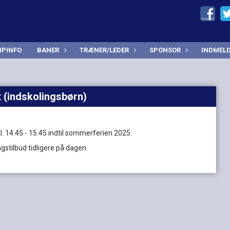
PINFO
BANER
TRÆNER/LEDER
SPONSOR
INDMEL
 (indskolingsbørn)
. 14.45 - 15.45 indtil sommerferien 2025.
ngstilbud tidligere på dagen.