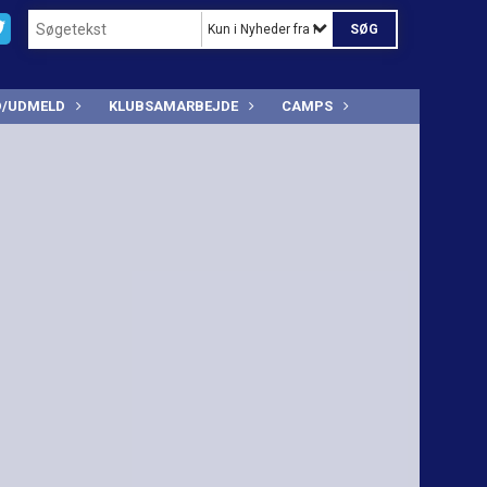
Kun i Nyheder fra Kastrup Boldklub
D/UDMELD
KLUBSAMARBEJDE
CAMPS