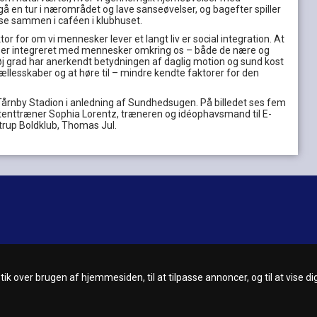
gå en tur i nærområdet og lave sanseøvelser, og bagefter spiller
pise sammen i caféen i klubhuset.
r for om vi mennesker lever et langt liv er social integration. At
 er integreret med mennesker omkring os – både de nære og
øj grad har anerkendt betydningen af daglig motion og sund kost
llesskaber og at høre til – mindre kendte faktorer for den
Tårnby Stadion i anledning af Sundhedsugen. På billedet ses fem
istenttræner Sophia Lorentz, træneren og idéophavsmand til E-
trup Boldklub, Thomas Jul.
deoer
ik over brugen af hjemmesiden, til at tilpasse annoncer, og til at vise dig