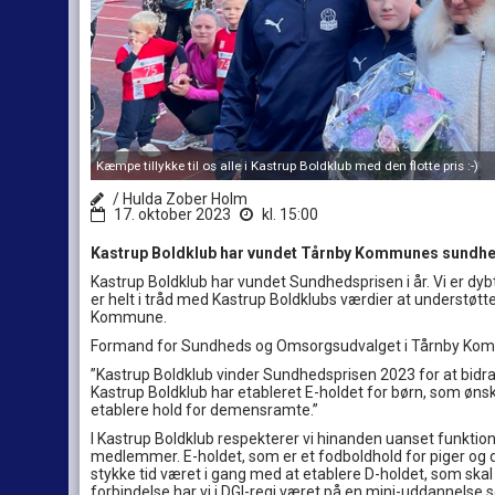
Kæmpe tillykke til os alle i Kastrup Boldklub med den flotte pris :-)
/ Hulda Zober Holm
17. oktober 2023
kl. 15:00
Kastrup Boldklub har vundet Tårnby Kommunes sundhe
Kastrup Boldklub har vundet Sundhedsprisen i år. Vi er dybt
er helt i tråd med Kastrup Boldklubs værdier at understøtt
Kommune.
Formand for Sundheds og Omsorgsudvalget i Tårnby Kommu
”Kastrup Boldklub vinder Sundhedsprisen 2023 for at bidrage 
Kastrup Boldklub har etableret E-holdet for børn, som ønsk
etablere hold for demensramte.”
I Kastrup Boldklub respekterer vi hinanden uanset funktio
medlemmer. E-holdet, som er et fodboldhold for piger og dre
stykke tid været i gang med at etablere D-holdet, som sk
forbindelse har vi i DGI-regi været på en mini-uddannelse