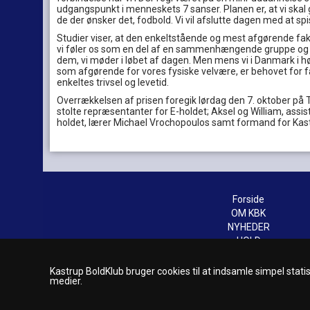
udgangspunkt i menneskets 7 sanser. Planen er, at vi skal 
de der ønsker det, fodbold. Vi vil afslutte dagen med at s
Studier viser, at den enkeltstående og mest afgørende fakto
vi føler os som en del af en sammenhængende gruppe og
dem, vi møder i løbet af dagen. Men mens vi i Danmark i h
som afgørende for vores fysiske velvære, er behovet for fæ
enkeltes trivsel og levetid.
Overrækkelsen af prisen foregik lørdag den 7. oktober på 
stolte repræsentanter for E-holdet; Aksel og William, ass
holdet, lærer Michael Vrochopoulos samt formand for Kas
Forside
OM KBK
NYHEDER
HOLD
SPONSOR
Klubbens historie - billeder og vi
Kastrup BoldKlub bruger cookies til at indsamle simpel statist
medier.
INDMELD/UDMELD
Café Røllike