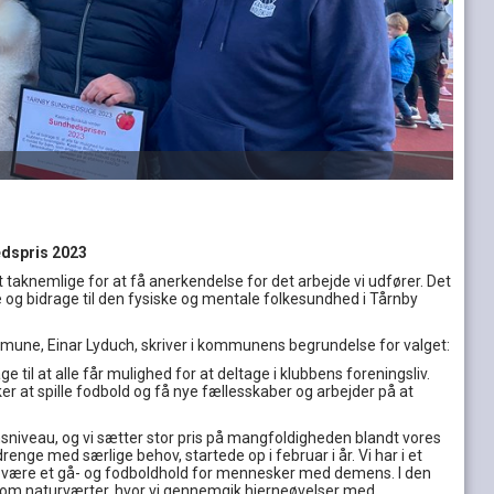
dspris 2023
 taknemlige for at få anerkendelse for det arbejde vi udfører. Det
e og bidrage til den fysiske og mentale folkesundhed i Tårnby
ne, Einar Lyduch, skriver i kommunens begrundelse for valget:
til at alle får mulighed for at deltage i klubbens foreningsliv.
er at spille fodbold og få nye fællesskaber og arbejder på at
nsniveau, og vi sætter stor pris på mangfoldigheden blandt vores
nge med særlige behov, startede op i februar i år. Vi har i et
al være et gå- og fodboldhold for mennesker med demens. I den
 som naturværter, hvor vi gennemgik hjerneøvelser med