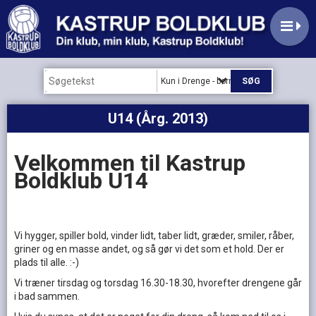
Kun i Drenge - børn og ungdom
U14 (Årg. 2013)
Velkommen til Kastrup
Boldklub U14
Vi hygger, spiller bold, vinder lidt, taber lidt, græder, smiler, råber,
griner og en masse andet, og så gør vi det som et hold. Der er
plads til alle. :-)
Vi træner tirsdag og torsdag 16.30-18.30, hvorefter drengene går
i bad sammen.