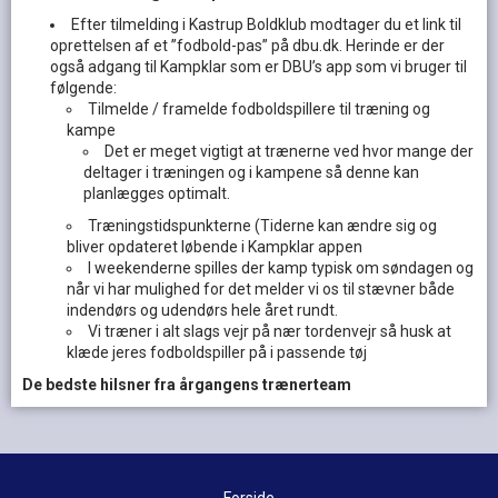
Efter tilmelding i Kastrup Boldklub modtager du et link til
oprettelsen af et ”fodbold-pas” på dbu.dk. Herinde er der
også adgang til Kampklar som er DBU’s app som vi bruger til
følgende:
Tilmelde / framelde fodboldspillere til træning og
kampe
Det er meget vigtigt at trænerne ved hvor mange der
deltager i træningen og i kampene så denne kan
planlægges optimalt.
Træningstidspunkterne (Tiderne kan ændre sig og
bliver opdateret løbende i Kampklar appen
I weekenderne spilles der kamp typisk om søndagen og
når vi har mulighed for det melder vi os til stævner både
indendørs og udendørs hele året rundt.
Vi træner i alt slags vejr på nær tordenvejr så husk at
klæde jeres fodboldspiller på i passende tøj
De bedste hilsner fra årgangens trænerteam