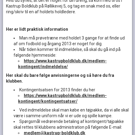
Hvis du synes, at det er noget for din dreng, så kom ned til os i
Kastrup Boldklub på Røllikevej 5, og tag en snak med os, eller
ring/skriv til en af holdets holdledere.
Her er lidt praktisk information
Man må prøvetræne med holdet 3 gange for at finde ud
af om fodbold og årgang 2013 er noget for dig.
Når tiden kommer til indmeldelse, så skal du gå ind på
følgende hjemmeside:
https://www.kastrupboldklub.dk/medlem-
kontingent/indmeldelse/
Her skal du bare følge anvisningerne og så høre du fra
klubben.
Kontingentsatsen for 2013 finder du her
https://www.kastrupboldklub.dk/medlem-
kontingent/kontingentsatser/
Ved indmeldelse skal man købe en tøjpakke, da vi alle skal
være i samme uniform når vi er ude og spille kampe.
Spørgsmål vedrørende betaling af kontingent/tøjpakke
skal rettes til klubbens administration på følgende E-mail:
medlem@kastrup-boldklub.dk