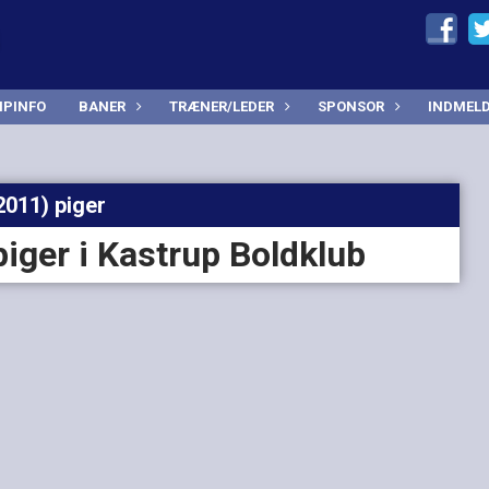
PINFO
BANER
TRÆNER/LEDER
SPONSOR
INDMEL
2011) piger
iger i Kastrup Boldklub