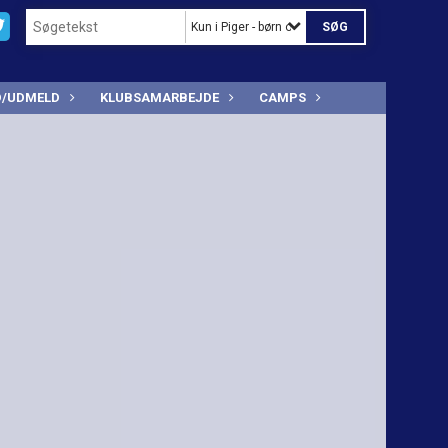
Kun i Piger - børn og ungdom
D/UDMELD
KLUBSAMARBEJDE
CAMPS