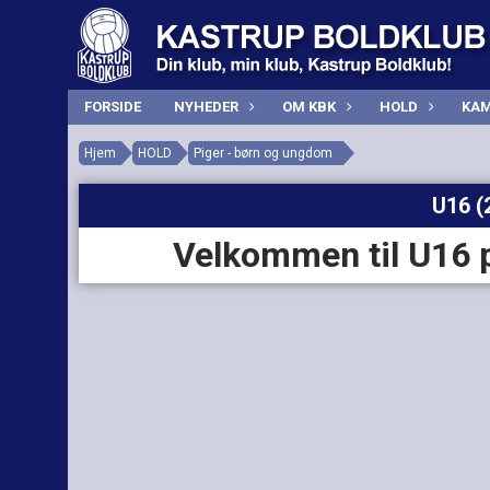
FORSIDE
NYHEDER
OM KBK
HOLD
KAM
Hjem
HOLD
Piger - børn og ungdom
U16 (
Velkommen til U16 p